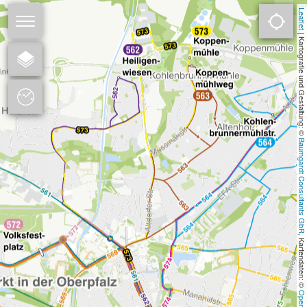
Leafle
Navigation
Sprache
öffnen
 | Kartografie und Gestaltung:
Stadtwerke Neumarkt
Kontakt
Baumgardt Consultants G
Datenschutz
Impressum
, Kartendaten: 